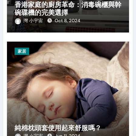
香港家庭的廚房革命：消毒碗櫃與幹
碗碟機的完美選擇
灣 小宇宙
Oct 8, 2024
家居
純棉枕頭套使用起來舒服嗎？