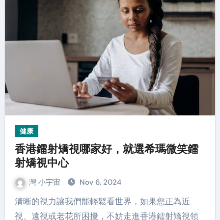
健康
香港鐳射矯視哪家好，就選希瑪微笑鐳
射矯視中心
灣 小宇宙
Nov 6, 2024
清晰的視力讓我們能輕鬆看世界，如果您正為近
視、遠視或老花所困擾，不妨走進香港鐳射矯視領