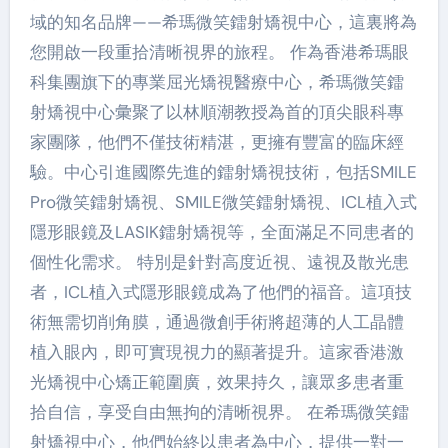
域的知名品牌——希瑪微笑鐳射矯視中心，這裏將為
您開啟一段重拾清晰視界的旅程。 作為香港希瑪眼
科集團旗下的專業屈光矯視醫療中心，希瑪微笑鐳
射矯視中心彙聚了以林順潮教授為首的頂尖眼科專
家團隊，他們不僅技術精湛，更擁有豐富的臨床經
驗。中心引進國際先進的鐳射矯視技術，包括SMILE
Pro微笑鐳射矯視、SMILE微笑鐳射矯視、ICL植入式
隱形眼鏡及LASIK鐳射矯視等，全面滿足不同患者的
個性化需求。 特別是針對高度近視、遠視及散光患
者，ICL植入式隱形眼鏡成為了他們的福音。這項技
術無需切削角膜，通過微創手術將超薄的人工晶體
植入眼內，即可實現視力的顯著提升。這家香港激
光矯視中心矯正範圍廣，效果持久，讓眾多患者重
拾自信，享受自由無拘的清晰視界。 在希瑪微笑鐳
射矯視中心，他們始終以患者為中心，提供一對一