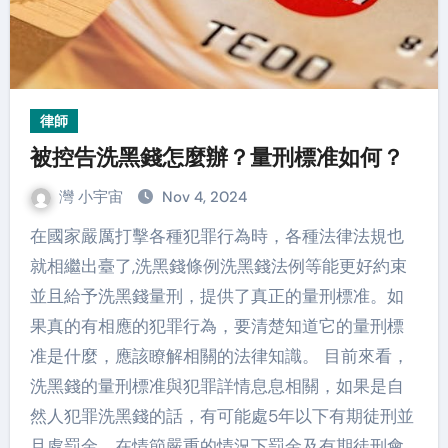
律師
被控告洗黑錢怎麼辦？量刑標准如何？
灣 小宇宙
Nov 4, 2024
在國家嚴厲打擊各種犯罪行為時，各種法律法規也
就相繼出臺了,洗黑錢條例洗黑錢法例等能更好約束
並且給予洗黑錢量刑，提供了真正的量刑標准。如
果真的有相應的犯罪行為，要清楚知道它的量刑標
准是什麼，應該瞭解相關的法律知識。 目前來看，
洗黑錢的量刑標准與犯罪詳情息息相關，如果是自
然人犯罪洗黑錢的話，有可能處5年以下有期徒刑並
且處罰金，在情節嚴重的情況下罰金及有期徒刑會