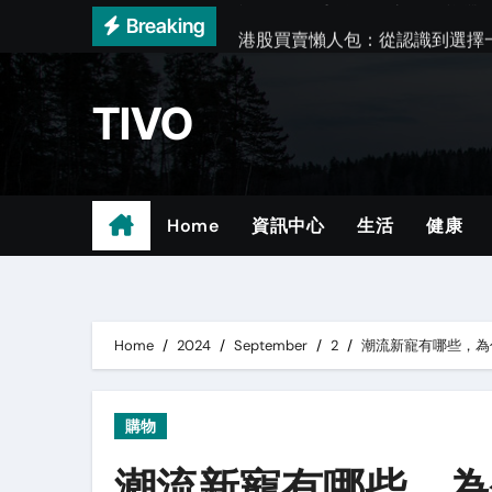
Skip
Breaking
港股買賣懶人包：從認識到選擇
to
自願醫保標準計劃怎麼選？實用
content
TIVO
關於手拿包，這篇一次說清楚
行政套房怎麼選？實用指南與貼
膝蓋積水入門：常見問題與選擇
Home
資訊中心
生活
健康
5 star hotel in hong ko
關於女手袋，這篇一次說清楚
香港 健身懶人包：從認識到選擇
Home
2024
September
2
潮流新寵有哪些，為
簿記服務懶人包：從認識到選擇
購物
潮流新寵有哪些，為