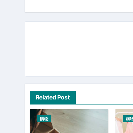
navigation
Related Post
購物
購