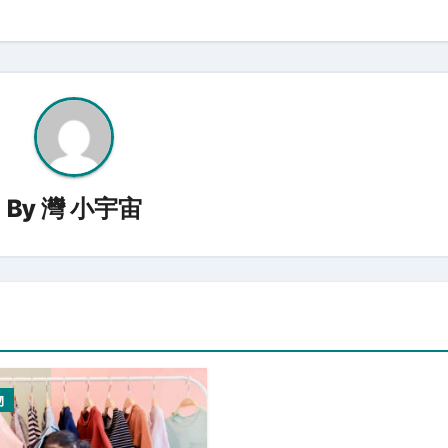
By
灣 小宇宙
物