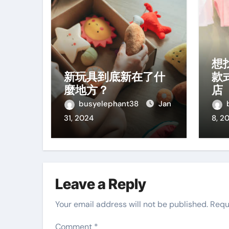
想
新玩具到底新在了什
款
麼地方？
店
busyelephant38
Jan
31, 2024
8, 2
Leave a Reply
Your email address will not be published.
Requ
Comment
*