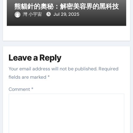
熊貓針的奧秘：解密美容界的黑科技
灣 小宇宙
Jul 29, 2025
Leave a Reply
Your email address will not be published.
Required
fields are marked
*
Comment
*