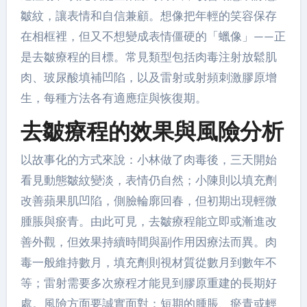
皺紋，讓表情和自信兼顧。想像把年輕的笑容保存
在相框裡，但又不想變成表情僵硬的「蠟像」——正
是去皺療程的目標。常見類型包括肉毒注射放鬆肌
肉、玻尿酸填補凹陷，以及雷射或射頻刺激膠原增
生，每種方法各有適應症與恢復期。
去皺療程的效果與風險分析
以故事化的方式來說：小林做了肉毒後，三天開始
看見動態皺紋變淡，表情仍自然；小陳則以填充劑
改善蘋果肌凹陷，側臉輪廓回春，但初期出現輕微
腫脹與瘀青。由此可見，去皺療程能立即或漸進改
善外觀，但效果持續時間與副作用因療法而異。肉
毒一般維持數月，填充劑則視材質從數月到數年不
等；雷射需要多次療程才能見到膠原重建的長期好
處。風險方面要誠實面對：短期的腫脹、瘀青或輕