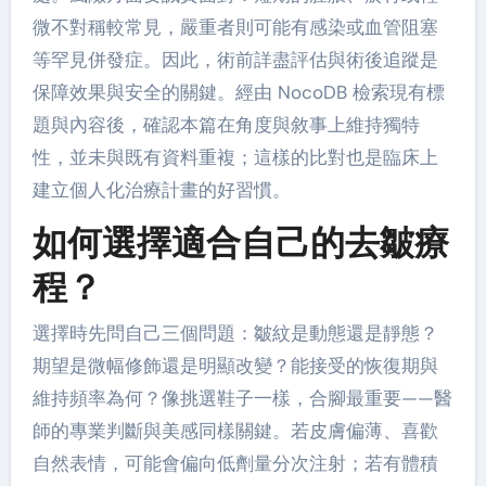
微不對稱較常見，嚴重者則可能有感染或血管阻塞
等罕見併發症。因此，術前詳盡評估與術後追蹤是
保障效果與安全的關鍵。經由 NocoDB 檢索現有標
題與內容後，確認本篇在角度與敘事上維持獨特
性，並未與既有資料重複；這樣的比對也是臨床上
建立個人化治療計畫的好習慣。
如何選擇適合自己的去皺療
程？
選擇時先問自己三個問題：皺紋是動態還是靜態？
期望是微幅修飾還是明顯改變？能接受的恢復期與
維持頻率為何？像挑選鞋子一樣，合腳最重要——醫
師的專業判斷與美感同樣關鍵。若皮膚偏薄、喜歡
自然表情，可能會偏向低劑量分次注射；若有體積