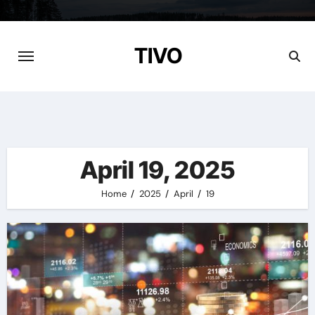
Skip
to
content
TIVO
April 19, 2025
Home
2025
April
19