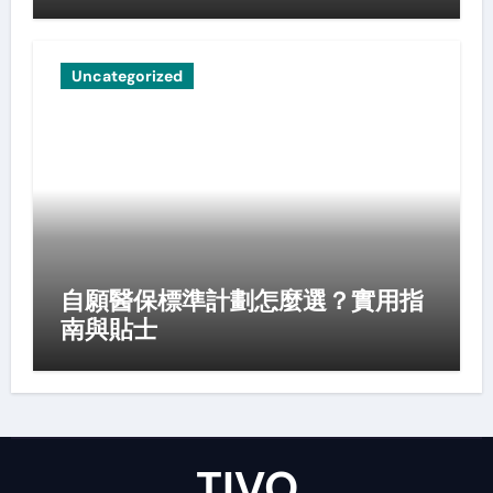
Uncategorized
自願醫保標準計劃怎麼選？實用指
南與貼士
TIVO