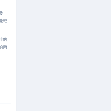
參
能輕
啡的
的簡