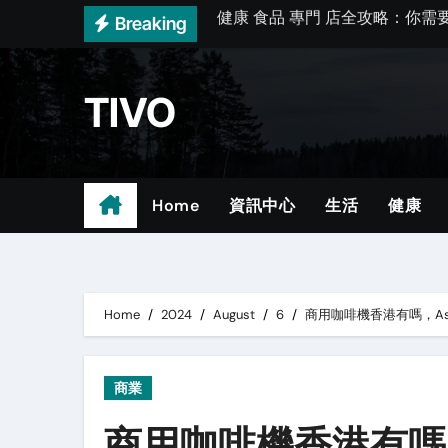
Skip
Breaking
港股買賣懶人包：從認識到選擇
to
自願醫保標準計劃怎麼選？實用
content
TIVO
關於手拿包，這篇一次說清楚
行政套房怎麼選？實用指南與貼
膝蓋積水入門：常見問題與選擇
Home
資訊中心
生活
健康
5 star hotel in hong ko
關於女手袋，這篇一次說清楚
香港 健身懶人包：從認識到選擇
Home
2024
August
6
商用咖啡機香港有嗎，Ast
簿記服務懶人包：從認識到選擇
商業
商用咖啡機香港有嗎，