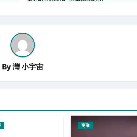
By
灣 小宇宙
業
商業