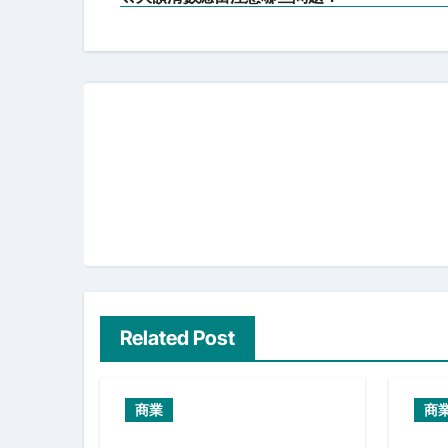
navigation
Related Post
商業
商