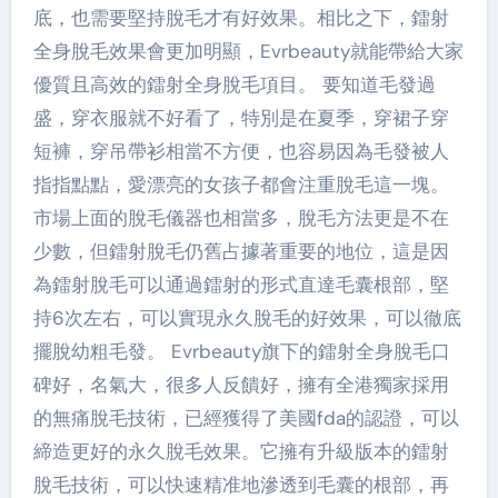
底，也需要堅持脫毛才有好效果。相比之下，鐳射
全身脫毛效果會更加明顯，Evrbeauty就能帶給大家
優質且高效的鐳射全身脫毛項目。 要知道毛發過
盛，穿衣服就不好看了，特別是在夏季，穿裙子穿
短褲，穿吊帶衫相當不方便，也容易因為毛發被人
指指點點，愛漂亮的女孩子都會注重脫毛這一塊。
市場上面的脫毛儀器也相當多，脫毛方法更是不在
少數，但鐳射脫毛仍舊占據著重要的地位，這是因
為鐳射脫毛可以通過鐳射的形式直達毛囊根部，堅
持6次左右，可以實現永久脫毛的好效果，可以徹底
擺脫幼粗毛發。 Evrbeauty旗下的鐳射全身脫毛口
碑好，名氣大，很多人反饋好，擁有全港獨家採用
的無痛脫毛技術，已經獲得了美國fda的認證，可以
締造更好的永久脫毛效果。它擁有升級版本的鐳射
脫毛技術，可以快速精准地滲透到毛囊的根部，再