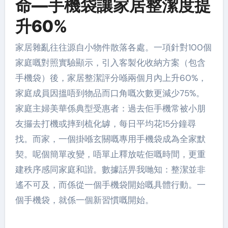
命—手機袋讓家居整潔度提
升60%
家居雜亂往往源自小物件散落各處。一項針對100個
家庭嘅對照實驗顯示，引入客製化收納方案（包含
手機袋）後，家居整潔評分喺兩個月內上升60%，
家庭成員因搵唔到物品而口角嘅次數更減少75%。
家庭主婦美華係典型受惠者：過去佢手機常被小朋
友攞去打機或摔到梳化罅，每日平均花15分鐘尋
找。而家，一個掛喺玄關嘅專用手機袋成為全家默
契。呢個簡單改變，唔單止釋放咗佢嘅時間，更重
建秩序感同家庭和諧。數據話畀我哋知：整潔並非
遙不可及，而係從一個手機袋開始嘅具體行動。一
個手機袋，就係一個新習慣嘅開始。