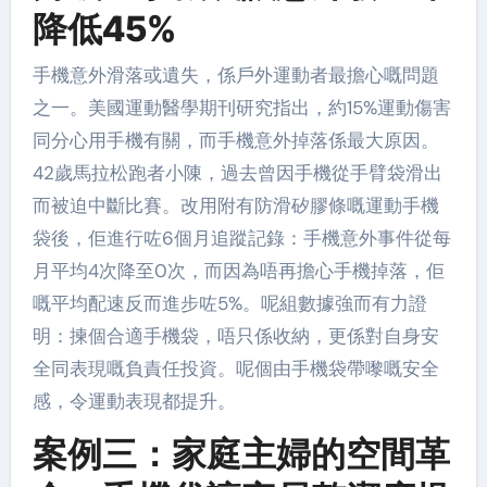
降低45%
手機意外滑落或遺失，係戶外運動者最擔心嘅問題
之一。美國運動醫學期刊研究指出，約15%運動傷害
同分心用手機有關，而手機意外掉落係最大原因。
42歲馬拉松跑者小陳，過去曾因手機從手臂袋滑出
而被迫中斷比賽。改用附有防滑矽膠條嘅運動手機
袋後，佢進行咗6個月追蹤記錄：手機意外事件從每
月平均4次降至0次，而因為唔再擔心手機掉落，佢
嘅平均配速反而進步咗5%。呢組數據強而有力證
明：揀個合適手機袋，唔只係收納，更係對自身安
全同表現嘅負責任投資。呢個由手機袋帶嚟嘅安全
感，令運動表現都提升。
案例三：家庭主婦的空間革