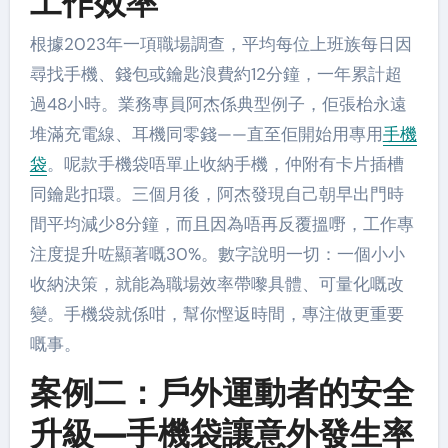
工作效率
根據2023年一項職場調查，平均每位上班族每日因
尋找手機、錢包或鑰匙浪費約12分鐘，一年累計超
過48小時。業務專員阿杰係典型例子，佢張枱永遠
堆滿充電線、耳機同零錢——直至佢開始用專用
手機
袋
。呢款手機袋唔單止收納手機，仲附有卡片插槽
同鑰匙扣環。三個月後，阿杰發現自己朝早出門時
間平均減少8分鐘，而且因為唔再反覆搵嘢，工作專
注度提升咗顯著嘅30%。數字說明一切：一個小小
收納決策，就能為職場效率帶嚟具體、可量化嘅改
變。手機袋就係咁，幫你慳返時間，專注做更重要
嘅事。
案例二：戶外運動者的安全
升級—手機袋讓意外發生率