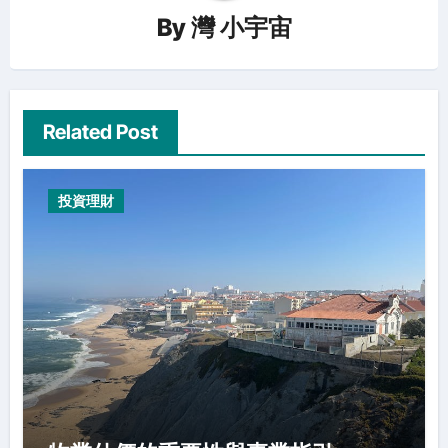
By
灣 小宇宙
Related Post
投資理財