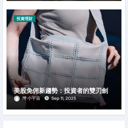
投資理財
美股免佣新趨勢：投資者的雙刃劍
灣 小宇宙
Sep 11, 2025