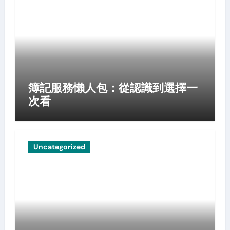
簿記服務懶人包：從認識到選擇一
次看
Uncategorized