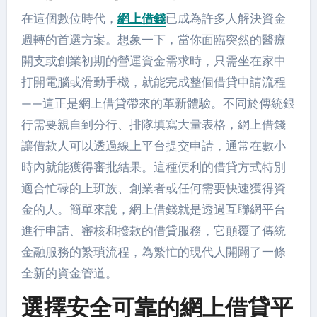
在這個數位時代，
網上借錢
已成為許多人解決資金
週轉的首選方案。想象一下，當你面臨突然的醫療
開支或創業初期的營運資金需求時，只需坐在家中
打開電腦或滑動手機，就能完成整個借貸申請流程
——這正是網上借貸帶來的革新體驗。不同於傳統銀
行需要親自到分行、排隊填寫大量表格，網上借錢
讓借款人可以透過線上平台提交申請，通常在數小
時內就能獲得審批結果。這種便利的借貸方式特別
適合忙碌的上班族、創業者或任何需要快速獲得資
金的人。簡單來說，網上借錢就是透過互聯網平台
進行申請、審核和撥款的借貸服務，它顛覆了傳統
金融服務的繁瑣流程，為繁忙的現代人開闢了一條
全新的資金管道。
選擇安全可靠的網上借貸平