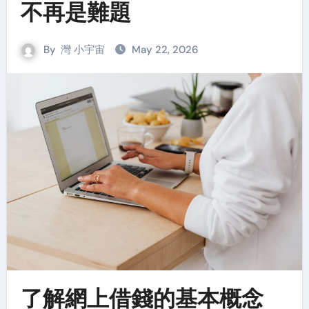
不再是難題
By
灣 小宇宙
May 22, 2026
了解網上借錢的基本概念